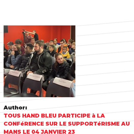
Author:
TOUS HAND BLEU PARTICIPE à LA
CONFéRENCE SUR LE SUPPORTéRISME AU
MANS LE 04 JANVIER 23